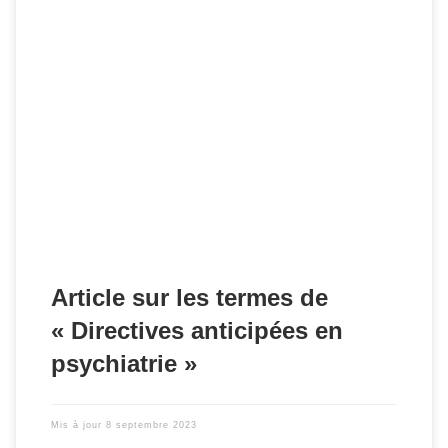
Valériane Dujardin-Lascaux, juriste à l'EPSM des Flandres
(Bailleul) a publié le site de la Revue Santé Mentale un
article en accès libre sur le thème "Directives anticipées en
psychiatrie : une dénomination inappropriée…".
Article sur les termes de
« Directives anticipées en
psychiatrie »
Mis à jour
8 septembre 2023