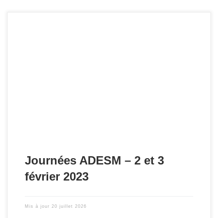
Les journées annuelles de l'ADESM ont eu lieu les 24 et 25
novembre 2016 et ont rassemblé plus de 160 participants
et 40 intervenants. Les supports de présentation des
journées sont disponibles en ligne.
Journées ADESM – 2 et 3
février 2023
Mis à jour
20 juillet 2026