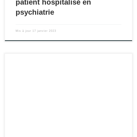
patient hospitalisé en
psychiatrie
Mis à jour
17 janvier 2023
Ils entreront en vigueur au 1er juin 2023 et concernent : *
les conditions d’implantation de l’activité de psychiatrie * les
conditions techniques de fonctionnement de l’activité de
psychiatrie