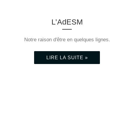
l’Informatio
n
L’AdESM
n Médicale,
Notre raison d'être en quelques lignes.
Les photos et le compte-
du
LIRE LA SUITE »
rendu de la journée sont
en ligne.
Contrôle
LIRE LA SUITE »
de Gestion