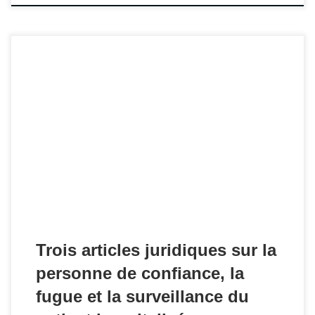
Valériane Dujardin-Lascaux, juriste, nous informe de l'accès
libre sur le site de la Revue Santé Mentale des articles de la
rubrique "Le droit en pratique", dont ces trois articles dont
elle est l'autrice : * La personne de confiance * "Fugue" d'un
patient hospitalisé en psychiatrie : que faire ? * Surveillance
du patient hospitalisé en psychiatrie : quelles obligations ?
Trois articles juridiques sur la
personne de confiance, la
fugue et la surveillance du