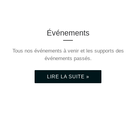
...
Événements
Les supports et vidéos
sont en ligne.
Tous nos événements à venir et les supports des
événements passés.
LIRE LA SUITE »
LIRE LA SUITE »