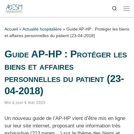
Search
Passer au contenu
Me
Accueil
»
Actualité hospitalière
»
Guide AP-HP : Protéger les biens
et affaires personnelles du patient (23-04-2018)
Guide AP-HP : Protéger les
biens et affaires
personnelles du patient (23-
04-2018)
Mis à jour
6 mai 2020
Un nouveau guide de l’AP-HP vient d’être mis en ligne
sur leur site internet, proposant une information très
exhaustive (213 pages…) sur le thème des biens et