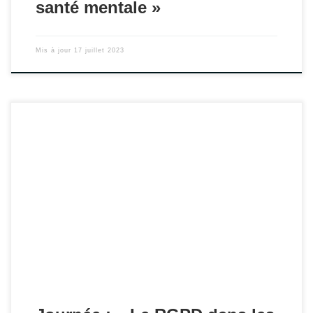
santé mentale »
Mis à jour
17 juillet 2023
Le réseau Ascodocpsy organise une journée d’étude sur le
thème du règlement général de protection des données
(RGPD) dans le secteur sanitaire, social et médico-social.