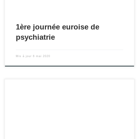
1ère journée euroise de
psychiatrie
Mis à jour
6 mai 2020
L’AdESM est depuis août 2018 un des partenaires du
Congrès français de psychiatrie. L’événement aura lieu
pour sa 11ème édition du 4 au 7 décembre 2019 à Nice.