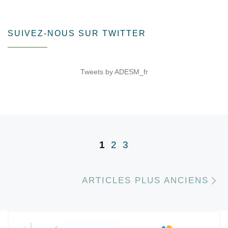
SUIVEZ-NOUS SUR TWITTER
Tweets by ADESM_fr
Navigation dans les articles
1
2
3
A
ARTICLES PLUS ANCIENS