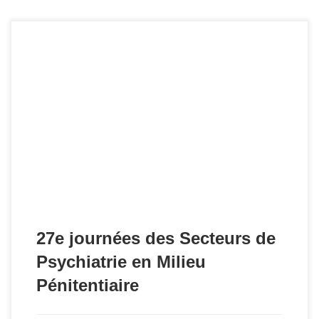
Rendez-vous les 6, 7 et 8 Avril 2020 dans la Manche, à la
Cité de la Mer. Les thèmes abordés seront : « Psychiatrie
enfermée, psychiatrie obligée, psychiatrie oubliée mais
psychiatrie libérée ? ».
27e journées des Secteurs de
Psychiatrie en Milieu
Pénitentiaire