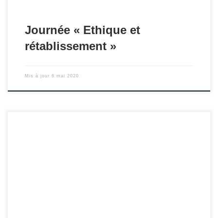
Journée « Ethique et
rétablissement »
Mis à jour
6 mai 2020
Journée "Données actuelles en matière d’addictions et de
Troubles du Comportement alimentaire : Coordination et
parcours" le 26 novembre 2019.