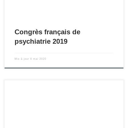
Congrès français de
psychiatrie 2019
Mis à jour
6 mai 2020
L’Association des Jeunes Psychiatres et des Jeunes
Addictologues organise sa première journée nationale le 18
octobre. Rendez-vous au Ministère des Solidarités et de la
Santé à Paris.