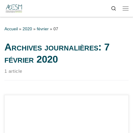
Search
Passer au contenu
Me
Accueil
»
2020
»
février
»
07
Archives journalières:
7
février 2020
1 article
Consultez le bilan annuel de l'AdESM pour l'année 2019 :