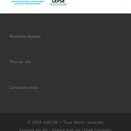
Mentions légales
Plan du site
Contactez-nous
© 2026
AdESM
– Tous droits réservés
Propulsé par
WP
– Réalisé avec the
Thème Customizr