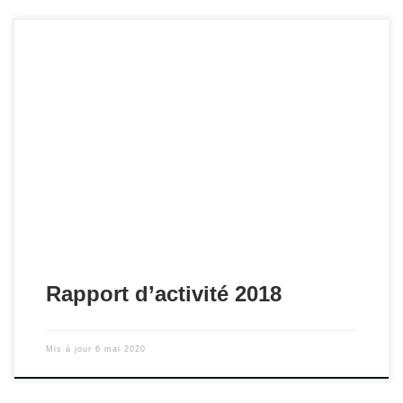
Consultez les rapports d'activité et financier 2018 de
l'AdESM.
Rapport d’activité 2018
Mis à jour
6 mai 2020