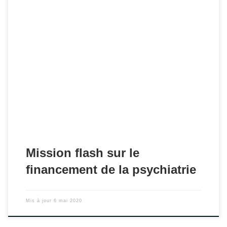
Premier rapport de la mission flash pour laquelle l'AdESM a
été auditionnée.
Mission flash sur le
financement de la psychiatrie
Mis à jour
6 mai 2020