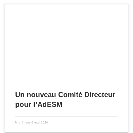
Pascal Mariotti a été réélu Président de l'AdESM pour trois
ans, lors d'un Bureau National qui s'est tenu le 8 février
2019 à l'ASM13.
Un nouveau Comité Directeur
pour l’AdESM
Mis à jour
6 mai 2020