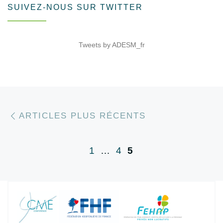
SUIVEZ-NOUS SUR TWITTER
Tweets by ADESM_fr
Articles plus récents
Navigation dans les articles
ARTICLES PLUS RÉCENTS
1
…
4
5