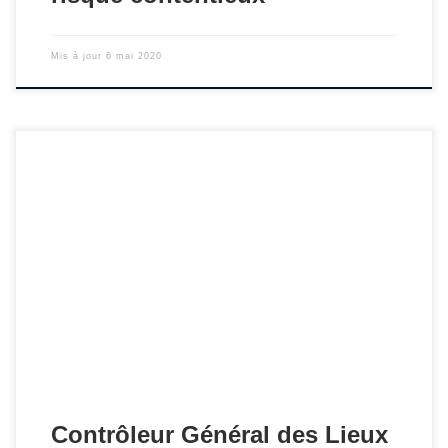
Mis à jour
6 mai 2020
Mise en ligne du rapport sur Les droits fondamentaux des
mineurs en établissement de santé mentale en son
intégralité.
Contrôleur Général des Lieux