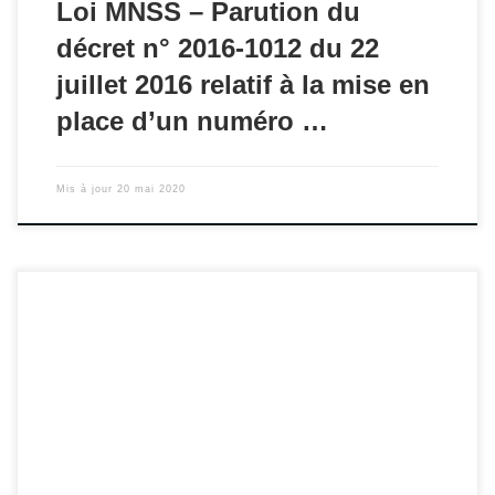
Loi MNSS – Parution du
décret n° 2016-1012 du 22
juillet 2016 relatif à la mise en
place d’un numéro …
Mis à jour
20 mai 2020
Ce rapport porte sur l’évaluation du plan d’actions
stratégiques 2010-2014 relatif à la politique de santé des
personnes placées sous main de justice sur le site de
l'IGAS.