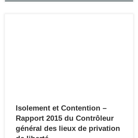
En introduction, la Contrôleure indique que ses visites dans
les établissements de santé mentale lui ont fait découvrir
"une utilisation de l'isolement et de la contention d'une
ampleur telle qu'elle semble être devenue indispensable
aux professionnels."
Isolement et Contention –
Rapport 2015 du Contrôleur
général des lieux de privation