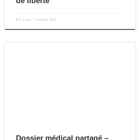
de liberté
Mis à jour
7 octobre 2022
La loi MNSS du 26 janvier 2016 avait annoncé la
substitution du dossier médical personnel par le dossier
médical partagé (Art. 96 de la loi).
Dossier médical partagé –