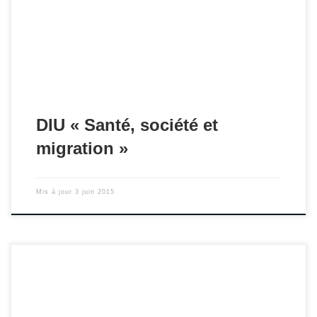
est reconduit pour sa quatrième année.
DIU « Santé, société et
migration »
Mis à jour
3 juin 2015