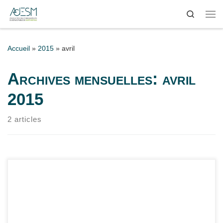
Search
Passer au contenu
Me
Accueil
»
2015
»
avril
Archives mensuelles:
avril
2015
2 articles
Le diplôme interuniversitaire « Santé, société et migration »